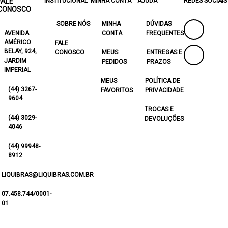
FALE
INSTITUCIONAL
MINHA CONTA
AJUDA
REDES SOCIAIS
CONOSCO
SOBRE NÓS
MINHA
DÚVIDAS
AVENIDA
CONTA
FREQUENTES
AMÉRICO
FALE
BELAY, 924,
CONOSCO
MEUS
ENTREGAS E
JARDIM
PEDIDOS
PRAZOS
IMPERIAL
MEUS
POLÍTICA DE
(44) 3267-
FAVORITOS
PRIVACIDADE
9604
TROCAS E
(44) 3029-
DEVOLUÇÕES
4046
(44) 99948-
8912
LIQUIBRAS@LIQUIBRAS.COM.BR
07.458.744/0001-
01