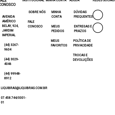
FALE
INSTITUCIONAL
MINHA CONTA
AJUDA
REDES SOCIAIS
CONOSCO
SOBRE NÓS
MINHA
DÚVIDAS
AVENIDA
CONTA
FREQUENTES
AMÉRICO
FALE
BELAY, 924,
CONOSCO
MEUS
ENTREGAS E
JARDIM
PEDIDOS
PRAZOS
IMPERIAL
MEUS
POLÍTICA DE
(44) 3267-
FAVORITOS
PRIVACIDADE
9604
TROCAS E
(44) 3029-
DEVOLUÇÕES
4046
(44) 99948-
8912
LIQUIBRAS@LIQUIBRAS.COM.BR
07.458.744/0001-
01