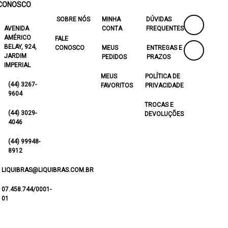
CONOSCO
SOBRE NÓS
MINHA
DÚVIDAS
AVENIDA
CONTA
FREQUENTES
AMÉRICO
FALE
BELAY, 924,
CONOSCO
MEUS
ENTREGAS E
JARDIM
PEDIDOS
PRAZOS
IMPERIAL
MEUS
POLÍTICA DE
(44) 3267-
FAVORITOS
PRIVACIDADE
9604
TROCAS E
(44) 3029-
DEVOLUÇÕES
4046
(44) 99948-
8912
LIQUIBRAS@LIQUIBRAS.COM.BR
07.458.744/0001-
01