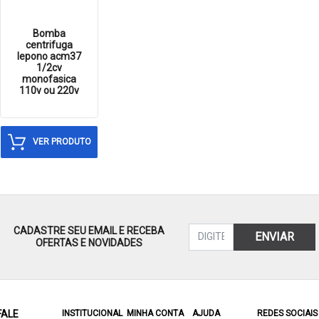
Bomba
centrifuga
lepono acm37
1/2cv
monofasica
110v ou 220v
VER PRODUTO
CADASTRE SEU EMAIL E RECEBA
ENVIAR
OFERTAS E NOVIDADES
FALE
INSTITUCIONAL
MINHA CONTA
AJUDA
REDES SOCIAIS