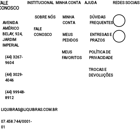
FALE
INSTITUCIONAL
MINHA CONTA
AJUDA
REDES SOCIAIS
CONOSCO
SOBRE NÓS
MINHA
DÚVIDAS
AVENIDA
CONTA
FREQUENTES
AMÉRICO
FALE
BELAY, 924,
CONOSCO
MEUS
ENTREGAS E
JARDIM
PEDIDOS
PRAZOS
IMPERIAL
MEUS
POLÍTICA DE
(44) 3267-
FAVORITOS
PRIVACIDADE
9604
TROCAS E
(44) 3029-
DEVOLUÇÕES
4046
(44) 99948-
8912
LIQUIBRAS@LIQUIBRAS.COM.BR
07.458.744/0001-
01