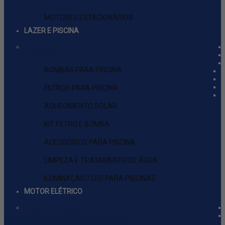
MOTORES ESTACIONÁRIOS
LAZER E PISCINA
ver tudo em LAZER E PISCINA
PISCINA
BOMBAS PARA PISCINA
FILTROS PARA PISCINA
AQUECIMENTO SOLAR
KIT FILTRO E BOMBA
ACESSÓRIOS PARA PISCINA
LIMPEZA E TRATAMENTO DE ÁGUA
ILUMINAÇÃO / LED PARA PISCINAS
MOTOR ELÉTRICO
ver tudo em MOTOR ELÉTRICO
MOTOR ELÉTRICO