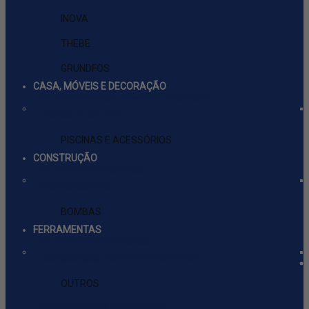
INOVA
THEBE
GRUNDFOS
CASA, MÓVEIS E DECORAÇÃO
ver tudo em Casa, Móveis e Decoração
JARDIM E AR LIVRE
PISCINAS E ACESSÓRIOS
CONSTRUÇÃO
ver tudo em Construção
ENCANAMENTO
BOMBAS
FERRAMENTAS
ver tudo em Ferramentas
ACESSÓRIOS PARA FERRAMENTAS
OUTROS
FERRAMENTAS INDUSTRIAIS