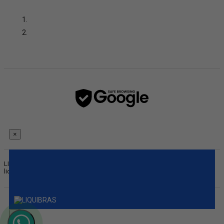
×
LIQUIBRAS |
CNPJ:
07.458.744/0001-01 © Direitos Reservados
liquibras.com.br
×