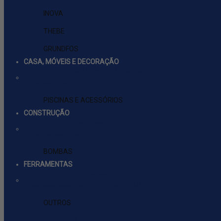
INOVA
THEBE
GRUNDFOS
CASA, MÓVEIS E DECORAÇÃO
ver tudo em Casa, Móveis e Decoração
JARDIM E AR LIVRE
PISCINAS E ACESSÓRIOS
CONSTRUÇÃO
ver tudo em Construção
ENCANAMENTO
BOMBAS
FERRAMENTAS
ver tudo em Ferramentas
ACESSÓRIOS PARA FERRAMENTAS
OUTROS
FERRAMENTAS INDUSTRIAIS