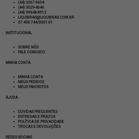
(44) 3267-9604
(44) 3029-4046
(44) 99948-8912
LIQUIBRAS@LIQUIBRAS.COM.BR
07.458.744/0001-01
INSTITUCIONAL
SOBRE NÓS
FALE CONOSCO
MINHA CONTA
MINHA CONTA
MEUS PEDIDOS
MEUS FAVORITOS
AJUDA
DÚVIDAS FREQUENTES
ENTREGAS E PRAZOS
POLÍTICA DE PRIVACIDADE
TROCAS E DEVOLUÇÕES
REDES SOCIAIS