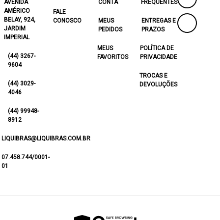
AVENIDA
CONTA
FREQUENTES
AMÉRICO
FALE
BELAY, 924,
CONOSCO
MEUS
ENTREGAS E
JARDIM
PEDIDOS
PRAZOS
IMPERIAL
MEUS
POLÍTICA DE
(44) 3267-
FAVORITOS
PRIVACIDADE
9604
TROCAS E
(44) 3029-
DEVOLUÇÕES
4046
(44) 99948-
8912
LIQUIBRAS@LIQUIBRAS.COM.BR
07.458.744/0001-
01