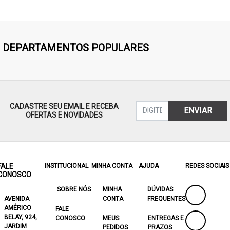
DEPARTAMENTOS POPULARES
CADASTRE SEU EMAIL E RECEBA
ENVIAR
OFERTAS E NOVIDADES
FALE
INSTITUCIONAL
MINHA CONTA
AJUDA
REDES SOCIAIS
CONOSCO
SOBRE NÓS
MINHA
DÚVIDAS
AVENIDA
CONTA
FREQUENTES
AMÉRICO
FALE
BELAY, 924,
CONOSCO
MEUS
ENTREGAS E
JARDIM
PEDIDOS
PRAZOS